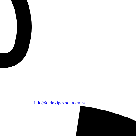
info@delovipezocitroen.rs