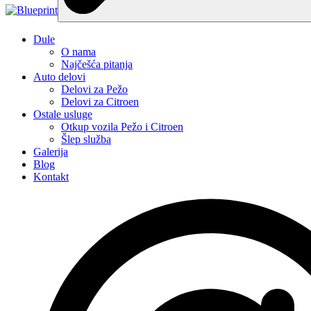
Dule
O nama
Najčešća pitanja
Auto delovi
Delovi za Pežo
Delovi za Citroen
Ostale usluge
Otkup vozila Pežo i Citroen
Šlep služba
Galerija
Blog
Kontakt