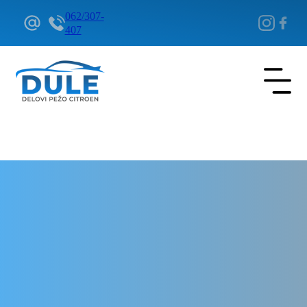
062/307-
407
Delovi Pežo i Citroen - DULE
Delovi za Pežo i Citroen Beograd
Disk kocioni prednji za Pežo
407 Coupe