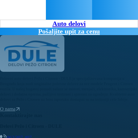
Auto delovi
Pošaljite upit za cenu
Polovni auto delovi Pežo i Citroen - DULE je specijalizovana kompanija u
Beogradu koja nudi originalne polovne delove za sve modele Peugeot i Citroen
vozila. U našoj bogatoj ponudi nalaze se motori, menjači, elektronika, karoserijski
delovi i dodatna oprema, pažljivo testirani i spremni za ugradnju. Kvalitetni auto
delovi za Pežo i Citroen uz brzu isporuku dostupni su na teritoriji cele Srbije.
O nama
Kontaktirajte nas
Delovi Pežo i Citroen - DULE
062/307-407