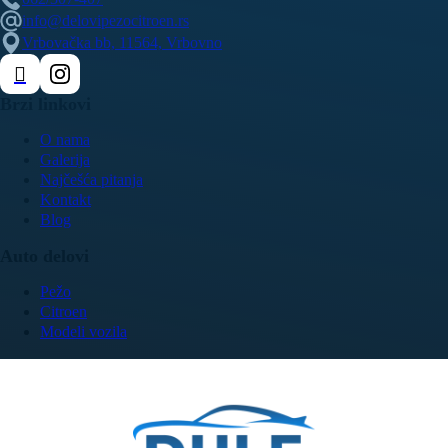
info@delovipezocitroen.rs
Vrbovačka bb, 11564, Vrbovno
Brzi linkovi
O nama
Galerija
Najčešća pitanja
Kontakt
Blog
Auto delovi
Pežo
Citroen
Modeli vozila