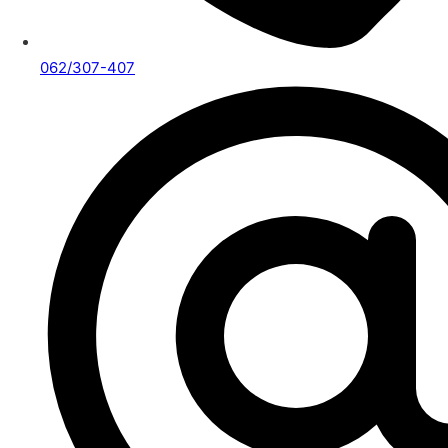
062/307-407