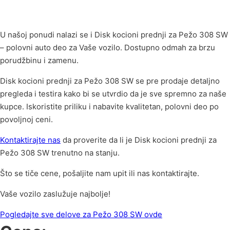
U našoj ponudi nalazi se i Disk kocioni prednji za Pežo 308 SW
– polovni auto deo za Vaše vozilo. Dostupno odmah za brzu
porudžbinu i zamenu.
Disk kocioni prednji za Pežo 308 SW se pre prodaje detaljno
pregleda i testira kako bi se utvrdio da je sve spremno za naše
kupce. Iskoristite priliku i nabavite kvalitetan, polovni deo po
povoljnoj ceni.
Kontaktirajte nas
da proverite da li je Disk kocioni prednji za
Pežo 308 SW trenutno na stanju.
Što se tiče cene, pošaljite nam upit ili nas kontaktirajte.
Vaše vozilo zaslužuje najbolje!
Pogledajte sve delove za Pežo 308 SW ovde