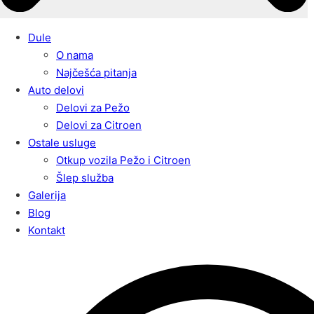
Dule
O nama
Najčešća pitanja
Auto delovi
Delovi za Pežo
Delovi za Citroen
Ostale usluge
Otkup vozila Pežo i Citroen
Šlep služba
Galerija
Blog
Kontakt