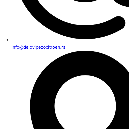
info@delovipezocitroen.rs