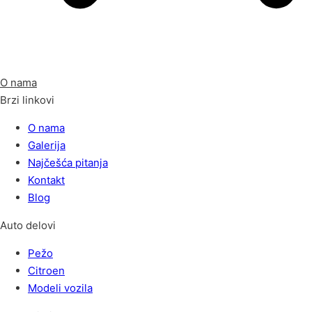
O nama
Brzi linkovi
O nama
Galerija
Najčešća pitanja
Kontakt
Blog
Auto delovi
Pežo
Citroen
Modeli vozila