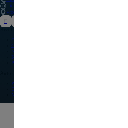
info@delovipezocitroen.rs
Vrbovačka bb, 11564, Vrbovno
Brzi linkovi
O nama
Galerija
Najčešća pitanja
Kontakt
Blog
Auto delovi
Pežo
Citroen
Modeli vozila