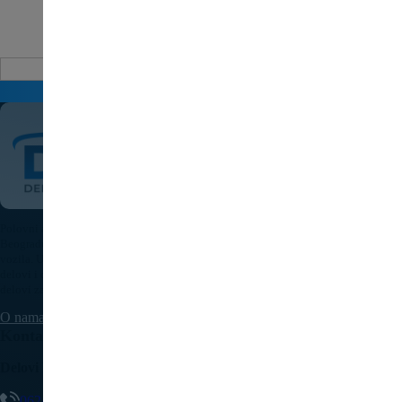
Auto delovi
Pošaljite upit za cenu
Polovni auto delovi Pežo i Citroen - DULE je specijalizovana kompanija u
Beogradu koja nudi originalne polovne delove za sve modele Peugeot i Citroen
vozila. U našoj bogatoj ponudi nalaze se motori, menjači, elektronika, karoserijski
delovi i dodatna oprema, pažljivo testirani i spremni za ugradnju. Kvalitetni auto
delovi za Pežo i Citroen uz brzu isporuku dostupni su na teritoriji cele Srbije.
O nama
Kontaktirajte nas
Delovi Pežo i Citroen - DULE
062/307-407