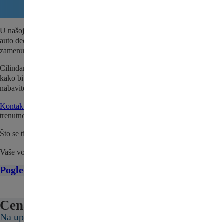
U našoj ponudi nalazi se i Cilindar točka za Pežo Bipper – polovni
auto deo za Vaše vozilo. Dostupno odmah za brzu porudžbinu i
zamenu.
Cilindar točka za Pežo Bipper se pre prodaje detaljno pregleda i testira
kako bi se utvrdio da je sve spremno za naše kupce. Iskoristite priliku i
nabavite kvalitetan, polovni deo po povoljnoj ceni.
Kontaktirajte nas
da proverite da li je Cilindar točka za Pežo Bipper
trenutno na stanju.
Što se tiče cene, pošaljite nam upit ili nas kontaktirajte.
Vaše vozilo zaslužuje najbolje!
Pogledajte sve delove za Pežo Bipper ovde
Cena:
Na upit