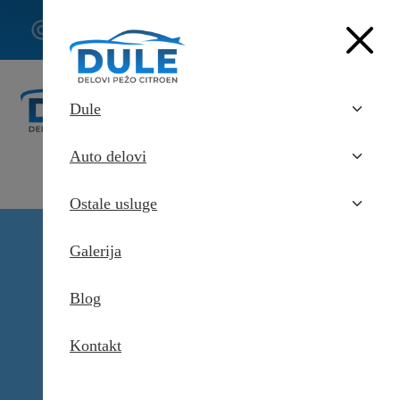
062/307-
407
Dule
Auto delovi
Ostale usluge
Delovi Pežo i Citroen - DULE
Galerija
Delovi za Pežo i Citroen Beograd
Cilindar točka za Pežo Bipper
Blog
Kontakt