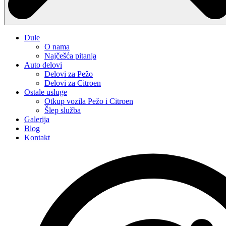
Dule
O nama
Najčešća pitanja
Auto delovi
Delovi za Pežo
Delovi za Citroen
Ostale usluge
Otkup vozila Pežo i Citroen
Šlep služba
Galerija
Blog
Kontakt