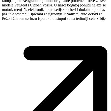
kompanija u Beogradu koja nudi originalne polovne delove za sve
modele Peugeot i Citroen vozila. U našoj bogatoj ponudi nalaze se
motori, menjači, elektronika, karoserijski delovi i dodatna oprema,
pažljivo testirani i spremni za ugradnju. Kvalitetni auto delovi za
Pežo i Citroen uz brzu isporuku dostupni su na teritoriji cele Srbije.