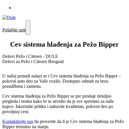
Pošaljite upit
Cev sistema hlađenja za Pežo Bipper
Delovi Pežo i Citroen - DULE
Delovi za Pežo i Citroen Beograd
U našoj ponudi nalazi se i Cev sistema hlađenja za Pežo Bipper –
polovni auto deo za Vaše vozilo. Dostupno odmah za brzu
porudžbinu i zamenu.
Cev sistema hlađenja za Pežo Bipper se pre prodaje detaljno
pregleda i testira kako bi se utvrdio da je sve spremno za naše
kupce. Iskoristite priliku i nabavite kvalitetan, polovni deo po
povoljnoj ceni.
Kontaktirajte nas
da proverite da li je Cev sistema hlađenja za Pežo
Bipper trenutno na stanju.