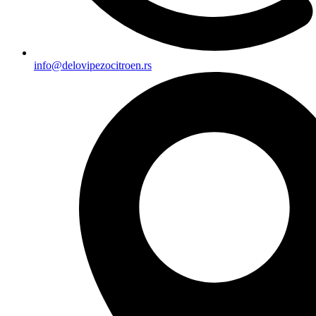
info@delovipezocitroen.rs