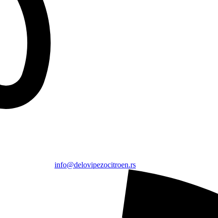
info@delovipezocitroen.rs