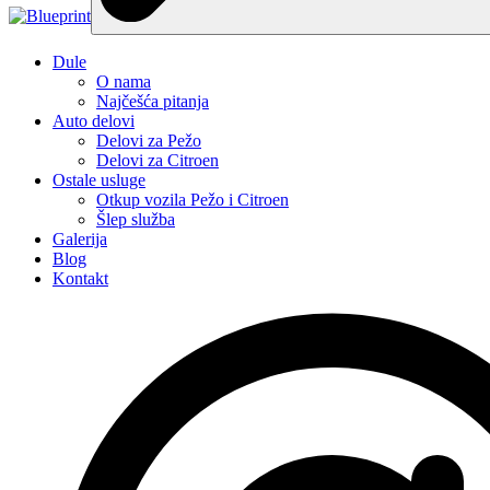
Dule
O nama
Najčešća pitanja
Auto delovi
Delovi za Pežo
Delovi za Citroen
Ostale usluge
Otkup vozila Pežo i Citroen
Šlep služba
Galerija
Blog
Kontakt