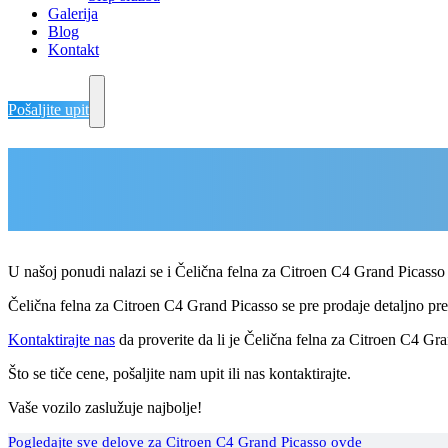
Galerija
Blog
Kontakt
Pošaljite upit
Delovi Pežo i Citroen - DULE
Delovi za Pežo i Citroen Beograd
U našoj ponudi nalazi se i Čelična felna za Citroen C4 Grand Picass
Čelična felna za Citroen C4 Grand Picasso se pre prodaje detaljno pregl
Kontaktirajte nas
da proverite da li je Čelična felna za Citroen C4 Gra
Što se tiče cene, pošaljite nam upit ili nas kontaktirajte.
Vaše vozilo zaslužuje najbolje!
Pogledajte sve delove za Citroen C4 Grand Picasso ovde