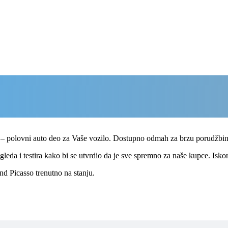
Čelična felna za Citroen C4 Grand Picasso
o – polovni auto deo za Vaše vozilo. Dostupno odmah za brzu porudžbi
eda i testira kako bi se utvrdio da je sve spremno za naše kupce. Iskoris
nd Picasso trenutno na stanju.