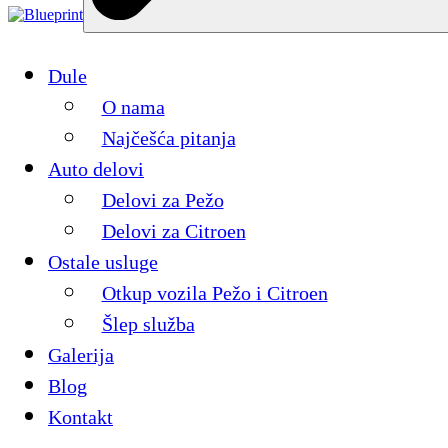
Dule
O nama
Najčešća pitanja
Auto delovi
Delovi za Pežo
Delovi za Citroen
Ostale usluge
Otkup vozila Pežo i Citroen
Šlep služba
Galerija
Blog
Kontakt