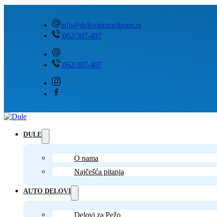
info@delovipezocitroen.rs
062/307-407
062/307-407
DULE
O nama
Najčešća pitanja
AUTO DELOVI
Delovi za Pežo