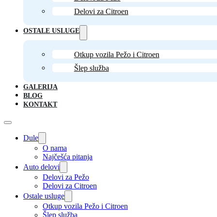
Delovi za Citroen
OSTALE USLUGE
Otkup vozila Pežo i Citroen
Šlep služba
GALERIJA
BLOG
KONTAKT
Dule
O nama
Najčešća pitanja
Auto delovi
Delovi za Pežo
Delovi za Citroen
Ostale usluge
Otkup vozila Pežo i Citroen
Šlep služba