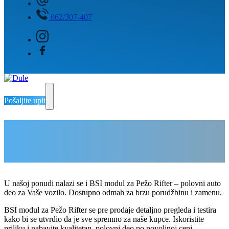
062/307-407
Pošaljite upit
BSI modul za Pežo Rifter
Delovi Pežo i Citroen - DULE
Delovi za Pežo i Citroen Beograd
U našoj ponudi nalazi se i BSI modul za Pežo Rifter – polovni auto
deo za Vaše vozilo. Dostupno odmah za brzu porudžbinu i zamenu.
BSI modul za Pežo Rifter se pre prodaje detaljno pregleda i testira
kako bi se utvrdio da je sve spremno za naše kupce. Iskoristite
priliku i nabavite kvalitetan, polovni deo po povoljnoj ceni.