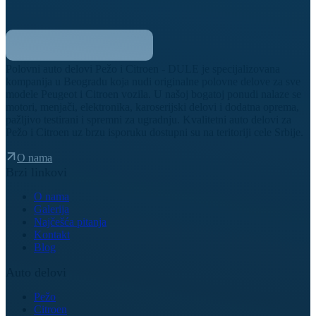
Polovni auto delovi Pežo i Citroen - DULE je specijalizovana
kompanija u Beogradu koja nudi originalne polovne delove za sve
modele Peugeot i Citroen vozila. U našoj bogatoj ponudi nalaze se
motori, menjači, elektronika, karoserijski delovi i dodatna oprema,
pažljivo testirani i spremni za ugradnju. Kvalitetni auto delovi za
Pežo i Citroen uz brzu isporuku dostupni su na teritoriji cele Srbije.
O nama
Brzi linkovi
O nama
Galerija
Najčešća pitanja
Kontakt
Blog
Auto delovi
Pežo
Citroen