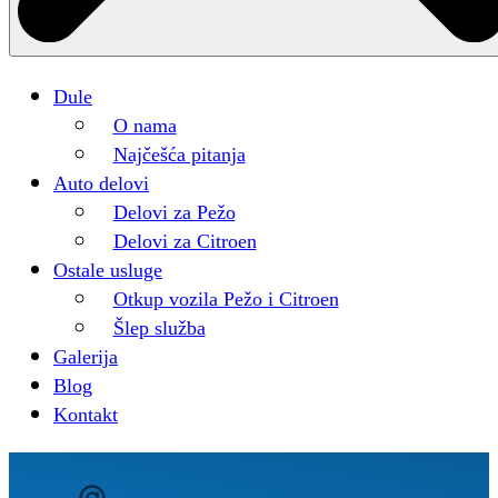
Dule
O nama
Najčešća pitanja
Auto delovi
Delovi za Pežo
Delovi za Citroen
Ostale usluge
Otkup vozila Pežo i Citroen
Šlep služba
Galerija
Blog
Kontakt