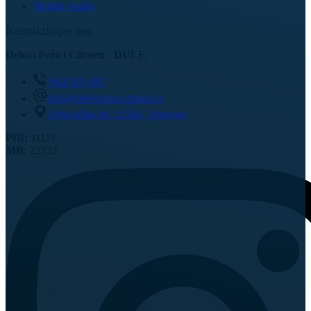
Modeli vozila
Kontaktirajte nas
Delovi Pežo i Citroen - DULE
062/307-407
info@delovipezocitroen.rs
Vrbovačka bb, 11564, Vrbovno
PIB:
11111
MB:
22222