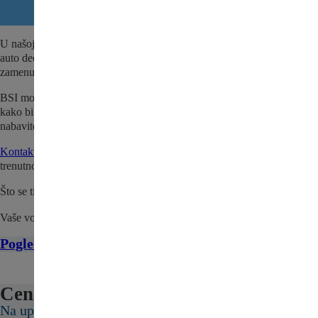
U našoj ponudi nalazi se i BSI modul za Citroen Jumper – polovni
auto deo za Vaše vozilo. Dostupno odmah za brzu porudžbinu i
zamenu.
BSI modul za Citroen Jumper se pre prodaje detaljno pregleda i testira
kako bi se utvrdio da je sve spremno za naše kupce. Iskoristite priliku i
nabavite kvalitetan, polovni deo po povoljnoj ceni.
Kontaktirajte nas
da proverite da li je BSI modul za Citroen Jumper
trenutno na stanju.
Što se tiče cene, pošaljite nam upit ili nas kontaktirajte.
Vaše vozilo zaslužuje najbolje!
Pogledajte sve delove za Citroen Jumper ovde
Cena:
Na upit