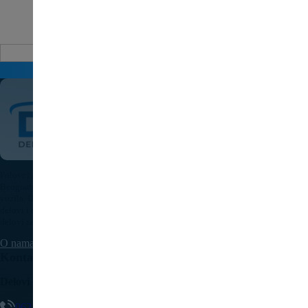
Auto delovi
Pošaljite upit za cenu
Polovni auto delovi Pežo i Citroen - DULE je specijalizovana kompanija u
Beogradu koja nudi originalne polovne delove za sve modele Peugeot i Citroen
vozila. U našoj bogatoj ponudi nalaze se motori, menjači, elektronika, karoserijski
delovi i dodatna oprema, pažljivo testirani i spremni za ugradnju. Kvalitetni auto
delovi za Pežo i Citroen uz brzu isporuku dostupni su na teritoriji cele Srbije.
O nama
Kontaktirajte nas
Delovi Pežo i Citroen - DULE
062/307-407