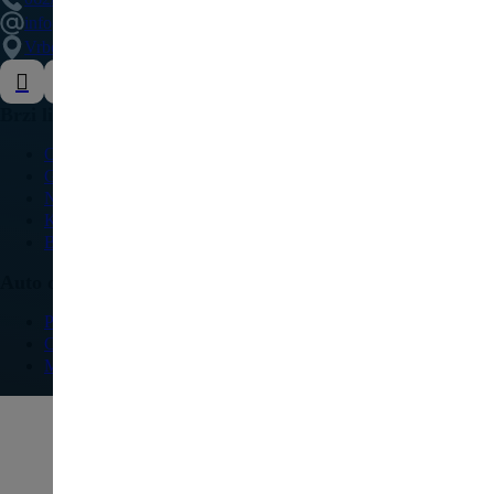
info@delovipezocitroen.rs
Vrbovačka bb, 11564, Vrbovno
Brzi linkovi
O nama
Galerija
Najčešća pitanja
Kontakt
Blog
Auto delovi
Pežo
Citroen
Modeli vozila