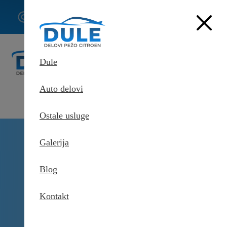
062/307-
407
Dule
Auto delovi
Ostale usluge
Delovi Pežo i Citroen - DULE
Galerija
Delovi za Pežo i Citroen Beograd
BSI modul za Citroen Jumper
Blog
Kontakt