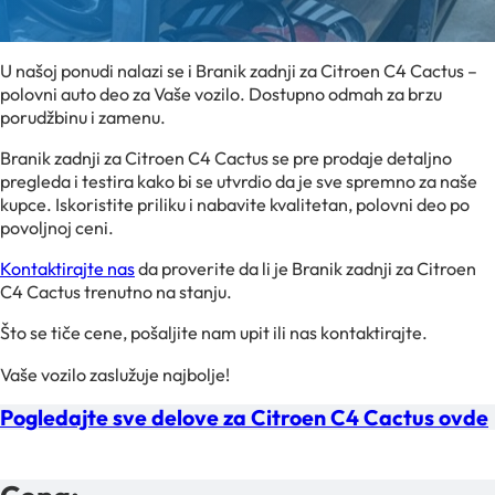
U našoj ponudi nalazi se i Branik zadnji za Citroen C4 Cactus –
polovni auto deo za Vaše vozilo. Dostupno odmah za brzu
porudžbinu i zamenu.
Branik zadnji za Citroen C4 Cactus se pre prodaje detaljno
pregleda i testira kako bi se utvrdio da je sve spremno za naše
kupce. Iskoristite priliku i nabavite kvalitetan, polovni deo po
povoljnoj ceni.
Kontaktirajte nas
da proverite da li je Branik zadnji za Citroen
C4 Cactus trenutno na stanju.
Što se tiče cene, pošaljite nam upit ili nas kontaktirajte.
Vaše vozilo zaslužuje najbolje!
Pogledajte sve delove za Citroen C4 Cactus ovde