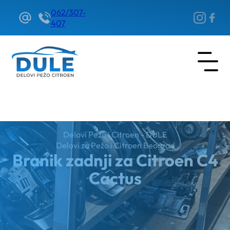
062/307-
407
Delovi Pežo i Citroen - DULE
Delovi za Pežo i Citroen Beograd
Branik zadnji za Citroen C4
Cactus