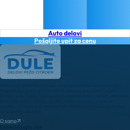
Auto delovi
Pošaljite upit za cenu
Polovni auto delovi Pežo i Citroen - DULE je specijalizovana kompanija u
Beogradu koja nudi originalne polovne delove za sve modele Peugeot i
Citroen vozila. U našoj bogatoj ponudi nalaze se motori, menjači, elektronika,
karoserijski delovi i dodatna oprema, pažljivo testirani i spremni za
ugradnju. Kvalitetni auto delovi za Pežo i Citroen uz brzu isporuku dostupni
su na teritoriji cele Srbije.
O nama
Kontaktirajte nas