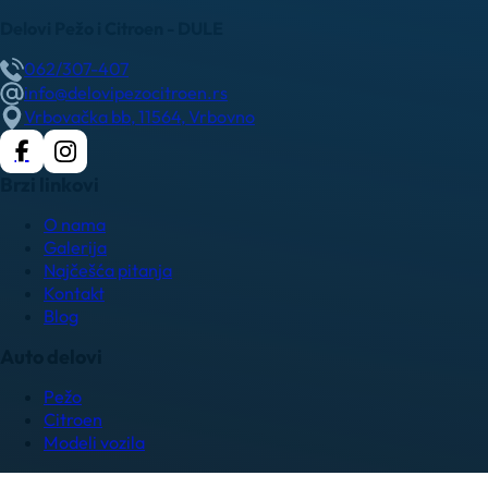
Delovi Pežo i Citroen - DULE
062/307-407
info@delovipezocitroen.rs
Vrbovačka bb, 11564, Vrbovno
Brzi linkovi
O nama
Galerija
Najčešća pitanja
Kontakt
Blog
Auto delovi
Pežo
Citroen
Modeli vozila