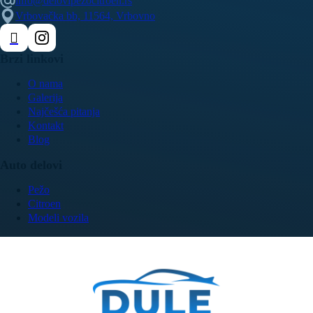
info@delovipezocitroen.rs
Vrbovačka bb, 11564, Vrbovno
Brzi linkovi
O nama
Galerija
Najčešća pitanja
Kontakt
Blog
Auto delovi
Pežo
Citroen
Modeli vozila