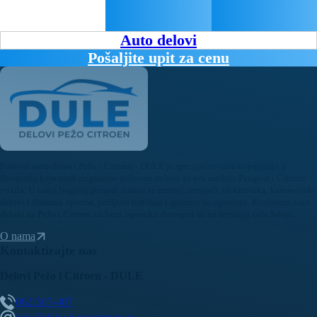
Auto delovi
Pošaljite upit za cenu
Polovni auto delovi Pežo i Citroen - DULE je specijalizovana kompanija u
Beogradu koja nudi originalne polovne delove za sve modele Peugeot i Citroen
vozila. U našoj bogatoj ponudi nalaze se motori, menjači, elektronika, karoserijski
delovi i dodatna oprema, pažljivo testirani i spremni za ugradnju. Kvalitetni auto
delovi za Pežo i Citroen uz brzu isporuku dostupni su na teritoriji cele Srbije.
O nama
Kontaktirajte nas
Delovi Pežo i Citroen - DULE
062/307-407