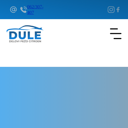
062/307-
407
Delovi Pežo i Citroen - DULE
Delovi za Pežo i Citroen Beograd
Branik zadnji za Citroen C2