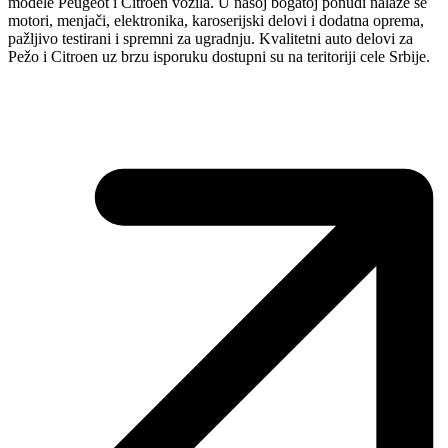
modele Peugeot i Citroen vozila. U našoj bogatoj ponudi nalaze se
motori, menjači, elektronika, karoserijski delovi i dodatna oprema,
pažljivo testirani i spremni za ugradnju. Kvalitetni auto delovi za
Pežo i Citroen uz brzu isporuku dostupni su na teritoriji cele Srbije.