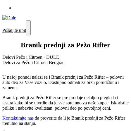
Pošaljite upit
Branik prednji za Pežo Rifter
Delovi Pežo i Citroen - DULE
Delovi za Pežo i Citroen Beograd
U našoj ponudi nalazi se i Branik prednji za Pežo Rifter – polovni
auto deo za Vaše vozilo. Dostupno odmah za brzu porudžbinu i
zamenu.
Branik prednji za Pežo Rifter se pre prodaje detaljno pregleda i
testira kako bi se utvrdio da je sve spremno za naše kupce. Iskoristite
priliku i nabavite kvalitetan, polovni deo po povoljnoj ceni.
Kontaktirajte nas
da proverite da li je Branik prednji za Pežo Rifter
trenutno na stanju.