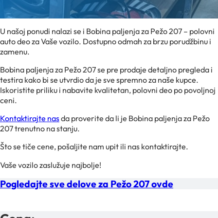
U našoj ponudi nalazi se i Bobina paljenja za Pežo 207 – polovni
auto deo za Vaše vozilo. Dostupno odmah za brzu porudžbinu i
zamenu.
Bobina paljenja za Pežo 207 se pre prodaje detaljno pregleda i
testira kako bi se utvrdio da je sve spremno za naše kupce.
Iskoristite priliku i nabavite kvalitetan, polovni deo po povoljnoj
ceni.
Kontaktirajte nas
da proverite da li je Bobina paljenja za Pežo
207 trenutno na stanju.
Što se tiče cene, pošaljite nam upit ili nas kontaktirajte.
Vaše vozilo zaslužuje najbolje!
Pogledajte sve delove za Pežo 207 ovde