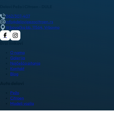
Delovi Pežo i Citroen - DULE
062/307-407
info@delovipezocitroen.rs
Vrbovačka bb, 11564, Vrbovno
Brzi linkovi
O nama
Galerija
Najčešća pitanja
Kontakt
Blog
Auto delovi
Pežo
Citroen
Modeli vozila