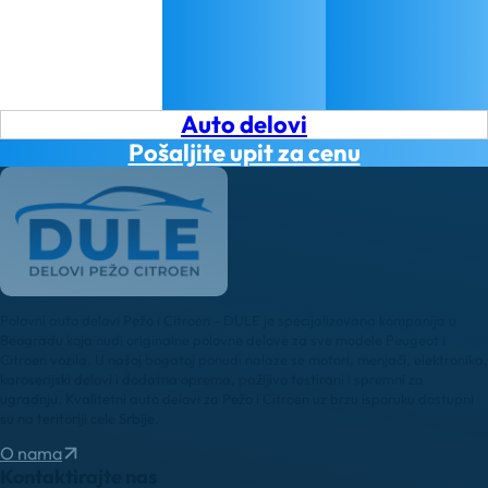
Auto delovi
Pošaljite upit za cenu
Polovni auto delovi Pežo i Citroen - DULE je specijalizovana kompanija u
Beogradu koja nudi originalne polovne delove za sve modele Peugeot i
Citroen vozila. U našoj bogatoj ponudi nalaze se motori, menjači, elektronika,
karoserijski delovi i dodatna oprema, pažljivo testirani i spremni za
ugradnju. Kvalitetni auto delovi za Pežo i Citroen uz brzu isporuku dostupni
su na teritoriji cele Srbije.
O nama
Kontaktirajte nas