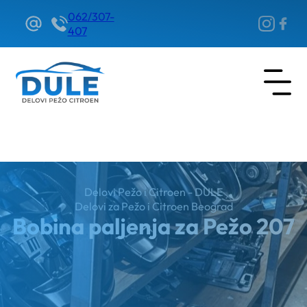
062/307-
407
Delovi Pežo i Citroen - DULE
Delovi za Pežo i Citroen Beograd
Bobina paljenja za Pežo 207