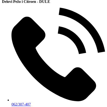
Delovi Pežo i Citroen - DULE
062/307-407