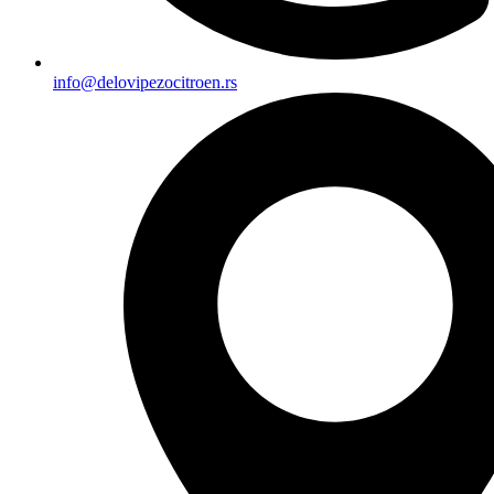
info@delovipezocitroen.rs