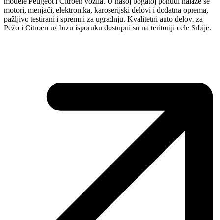
modele Peugeot i Citroen vozila. U našoj bogatoj ponudi nalaze se
motori, menjači, elektronika, karoserijski delovi i dodatna oprema,
pažljivo testirani i spremni za ugradnju. Kvalitetni auto delovi za
Pežo i Citroen uz brzu isporuku dostupni su na teritoriji cele Srbije.