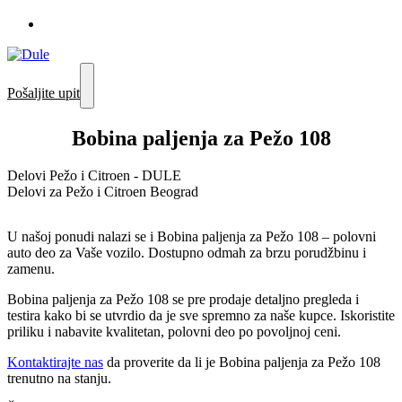
Pošaljite upit
Bobina paljenja za Pežo 108
Delovi Pežo i Citroen - DULE
Delovi za Pežo i Citroen Beograd
U našoj ponudi nalazi se i Bobina paljenja za Pežo 108 – polovni
auto deo za Vaše vozilo. Dostupno odmah za brzu porudžbinu i
zamenu.
Bobina paljenja za Pežo 108 se pre prodaje detaljno pregleda i
testira kako bi se utvrdio da je sve spremno za naše kupce. Iskoristite
priliku i nabavite kvalitetan, polovni deo po povoljnoj ceni.
Kontaktirajte nas
da proverite da li je Bobina paljenja za Pežo 108
trenutno na stanju.