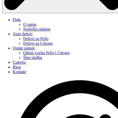
Dule
O nama
Najčešća pitanja
Auto delovi
Delovi za Pežo
Delovi za Citroen
Ostale usluge
Otkup vozila Pežo i Citroen
Šlep služba
Galerija
Blog
Kontakt