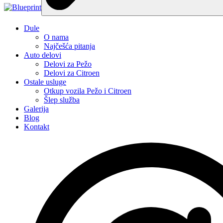
Dule
O nama
Najčešća pitanja
Auto delovi
Delovi za Pežo
Delovi za Citroen
Ostale usluge
Otkup vozila Pežo i Citroen
Šlep služba
Galerija
Blog
Kontakt