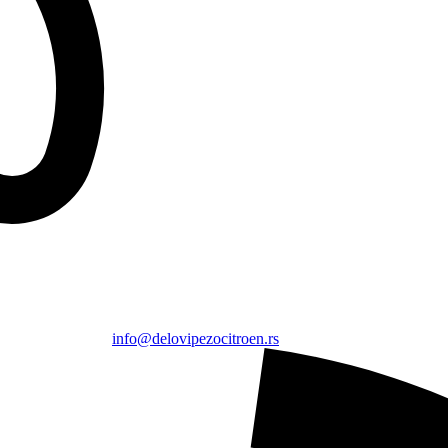
info@delovipezocitroen.rs