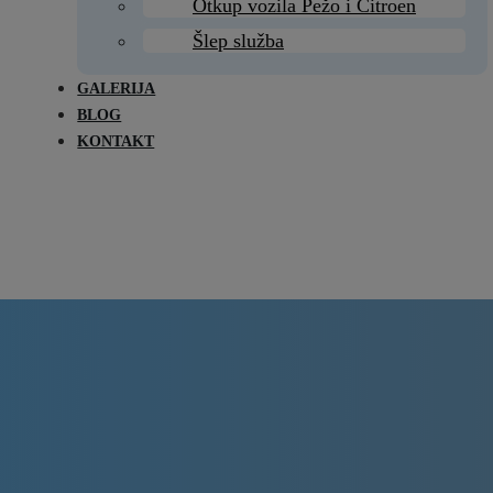
Otkup vozila Pežo i Citroen
Šlep služba
GALERIJA
BLOG
KONTAKT
Delovi Pežo i Citroen - DULE
Delovi za Pežo i Citroen Beograd
lok motora za Pežo 40