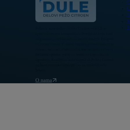
O
G
N
K
B
Polovni auto delovi Pežo i Citroen - DULE je
specijalizovana kompanija u Beogradu koja nudi
originalne polovne delove za sve modele Peugeot
i Citroen vozila. U našoj bogatoj ponudi nalaze se
motori, menjači, elektronika, karoserijski delovi i
dodatna oprema, pažljivo testirani i spremni za
ugradnju. Kvalitetni auto delovi za Pežo i Citroen
uz brzu isporuku dostupni su na teritoriji cele
Srbije.
O nama