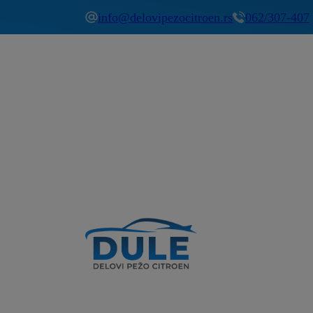
info@delovipezocitroen.rs
062/307-407