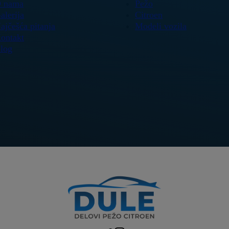
 nama
Pežo
alerija
Citroen
ajčešća pitanja
Modeli vozila
ontakt
log