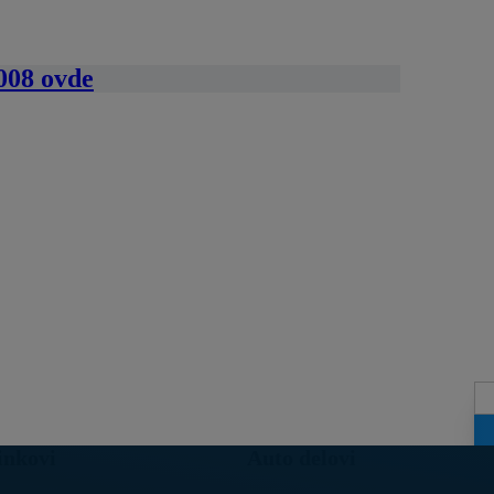
4008 ovde
inkovi
Auto delovi