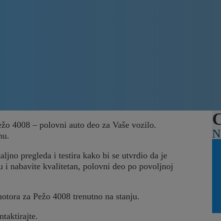
C
ežo 4008 – polovni auto deo za Vaše vozilo.
N
nu.
jno pregleda i testira kako bi se utvrdio da je
u i nabavite kvalitetan, polovni deo po povoljnoj
motora za Pežo 4008 trenutno na stanju.
ntaktirajte.