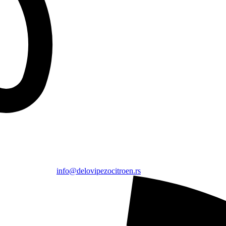
info@delovipezocitroen.rs