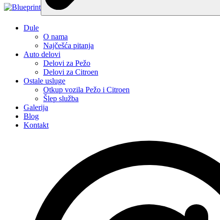
Dule
O nama
Najčešća pitanja
Auto delovi
Delovi za Pežo
Delovi za Citroen
Ostale usluge
Otkup vozila Pežo i Citroen
Šlep služba
Galerija
Blog
Kontakt