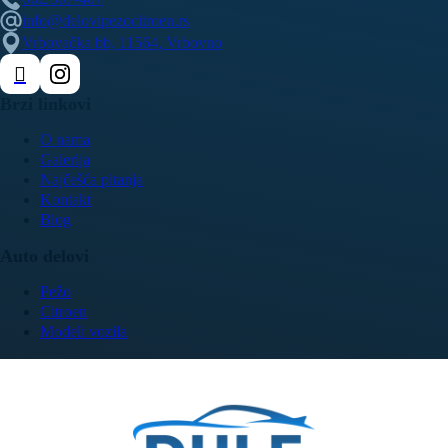
info@delovipezocitroen.rs
Vrbovačka bb, 11564, Vrbovno
Brzi linkovi
O nama
Galerija
Najčešća pitanja
Kontakt
Blog
Auto delovi
Pežo
Citroen
Modeli vozila