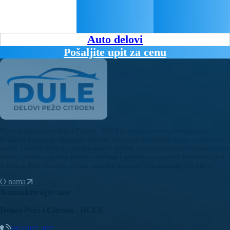
Auto delovi
Pošaljite upit za cenu
Polovni auto delovi Pežo i Citroen - DULE je specijalizovana kompanija u
Beogradu koja nudi originalne polovne delove za sve modele Peugeot i Citroen
vozila. U našoj bogatoj ponudi nalaze se motori, menjači, elektronika, karoserijski
delovi i dodatna oprema, pažljivo testirani i spremni za ugradnju. Kvalitetni auto
delovi za Pežo i Citroen uz brzu isporuku dostupni su na teritoriji cele Srbije.
O nama
Kontaktirajte nas
Delovi Pežo i Citroen - DULE
062/307-407