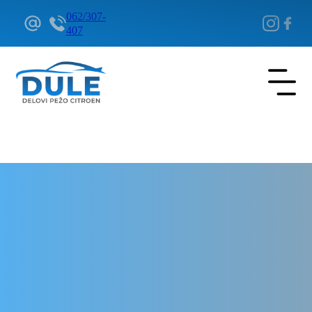
062/307-
407
Delovi Pežo i Citroen - DULE
Delovi za Pežo i Citroen Beograd
Amortizer zadnji levi za
Citroen Jumpy