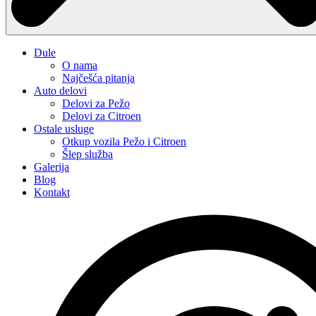
Dule
O nama
Najčešća pitanja
Auto delovi
Delovi za Pežo
Delovi za Citroen
Ostale usluge
Otkup vozila Pežo i Citroen
Šlep služba
Galerija
Blog
Kontakt