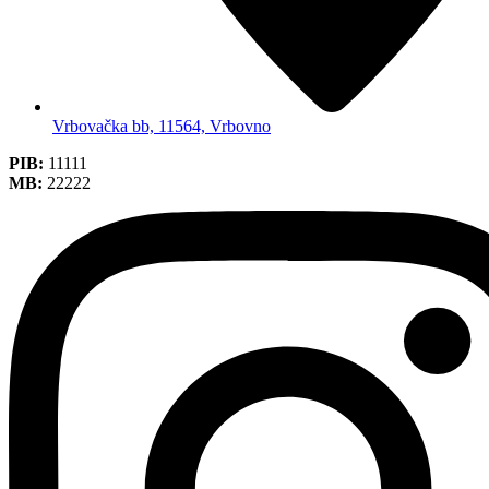
Vrbovačka bb, 11564, Vrbovno
PIB:
11111
MB:
22222