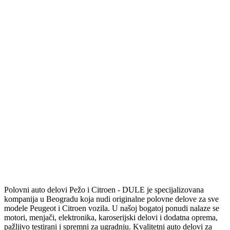
Polovni auto delovi Pežo i Citroen - DULE je specijalizovana
kompanija u Beogradu koja nudi originalne polovne delove za sve
modele Peugeot i Citroen vozila. U našoj bogatoj ponudi nalaze se
motori, menjači, elektronika, karoserijski delovi i dodatna oprema,
pažljivo testirani i spremni za ugradnju. Kvalitetni auto delovi za