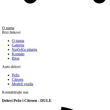
O nama
Brzi linkovi
O nama
Galerija
Najčešća pitanja
Kontakt
Blog
Auto delovi
Pežo
Citroen
Modeli vozila
Kontaktirajte nas
Delovi Pežo i Citroen - DULE