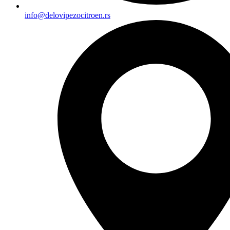
info@delovipezocitroen.rs