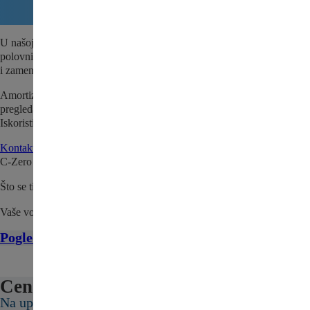
U našoj ponudi nalazi se i Amortizer prednji levi za Citroen C-Zero –
polovni auto deo za Vaše vozilo. Dostupno odmah za brzu porudžbinu
i zamenu.
Amortizer prednji levi za Citroen C-Zero se pre prodaje detaljno
pregleda i testira kako bi se utvrdio da je sve spremno za naše kupce.
Iskoristite priliku i nabavite kvalitetan, polovni deo po povoljnoj ceni.
Kontaktirajte nas
da proverite da li je Amortizer prednji levi za Citroen
C-Zero trenutno na stanju.
Što se tiče cene, pošaljite nam upit ili nas kontaktirajte.
Vaše vozilo zaslužuje najbolje!
Pogledajte sve delove za Citroen C-Zero ovde
Cena:
Na upit