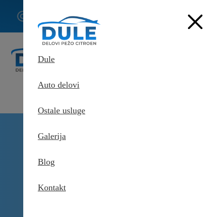
062/307-
407
Dule
Auto delovi
Ostale usluge
Delovi Pežo i Citroen - DULE
Galerija
Delovi za Pežo i Citroen Beograd
Amortizer prednji levi za
Citroen C-Zero
Blog
Kontakt