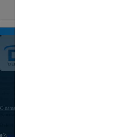
Auto delovi
Pošaljite upit za cenu
Polovni auto delovi Pežo i Citroen - DULE je specijalizovana kompanija u
Beogradu koja nudi originalne polovne delove za sve modele Peugeot i Citroen
vozila. U našoj bogatoj ponudi nalaze se motori, menjači, elektronika, karoserijski
delovi i dodatna oprema, pažljivo testirani i spremni za ugradnju. Kvalitetni auto
delovi za Pežo i Citroen uz brzu isporuku dostupni su na teritoriji cele Srbije.
O nama
Kontaktirajte nas
Delovi Pežo i Citroen - DULE
062/307-407