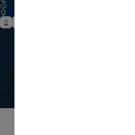
info@delovipezocitroen.rs
Vrbovačka bb, 11564, Vrbovno
Brzi linkovi
O nama
Galerija
Najčešća pitanja
Kontakt
Blog
Auto delovi
Pežo
Citroen
Modeli vozila