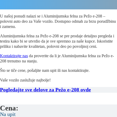
U našoj ponudi nalazi se i Aluminijumska felna za Pežo e-208 –
polovni auto deo za Vaše vozilo. Dostupno odmah za brzu porudžbinu
i zamenu.
Aluminijumska felna za Pežo e-208 se pre prodaje detaljno pregleda i
testira kako bi se utvrdio da je sve spremno za naše kupce. Iskoristite
priliku i nabavite kvalitetan, polovni deo po povoljnoj ceni.
Kontaktirajte nas
da proverite da li je Aluminijumska felna za Pežo e-
208 trenutno na stanju.
Što se tiče cene, pošaljite nam upit ili nas kontaktirajte.
Vaše vozilo zaslužuje najbolje!
Pogledajte sve delove za Pežo e-208 ovde
Cena:
Na upit