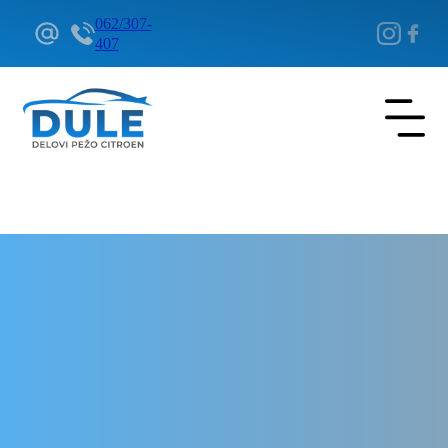
062/307-
407
Delovi Pežo i Citroen - DULE
Delovi za Pežo i Citroen Beograd
Aluminijumska felna za Pežo e-
208