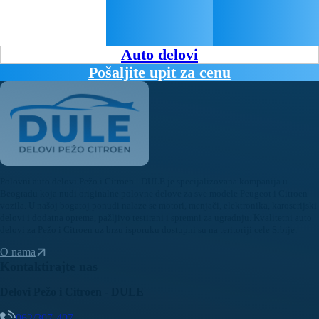
Auto delovi
Pošaljite upit za cenu
Polovni auto delovi Pežo i Citroen - DULE je specijalizovana kompanija u
Beogradu koja nudi originalne polovne delove za sve modele Peugeot i Citroen
vozila. U našoj bogatoj ponudi nalaze se motori, menjači, elektronika, karoserijski
delovi i dodatna oprema, pažljivo testirani i spremni za ugradnju. Kvalitetni auto
delovi za Pežo i Citroen uz brzu isporuku dostupni su na teritoriji cele Srbije.
O nama
Kontaktirajte nas
Delovi Pežo i Citroen - DULE
062/307-407