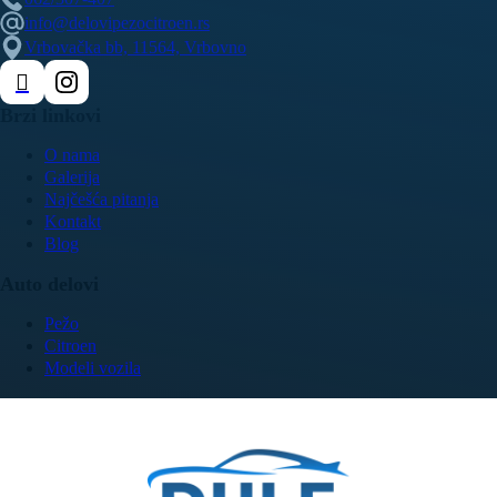
info@delovipezocitroen.rs
Vrbovačka bb, 11564, Vrbovno
Brzi linkovi
O nama
Galerija
Najčešća pitanja
Kontakt
Blog
Auto delovi
Pežo
Citroen
Modeli vozila