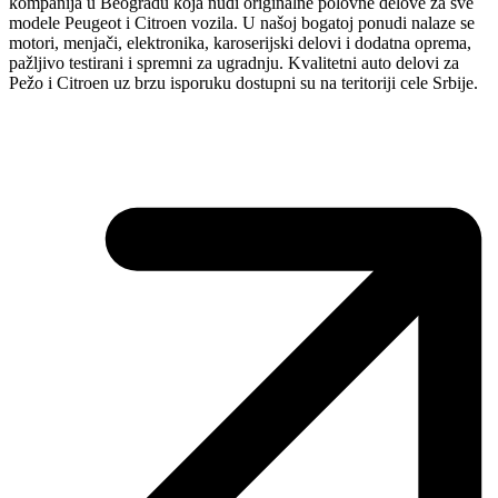
kompanija u Beogradu koja nudi originalne polovne delove za sve
modele Peugeot i Citroen vozila. U našoj bogatoj ponudi nalaze se
motori, menjači, elektronika, karoserijski delovi i dodatna oprema,
pažljivo testirani i spremni za ugradnju. Kvalitetni auto delovi za
Pežo i Citroen uz brzu isporuku dostupni su na teritoriji cele Srbije.