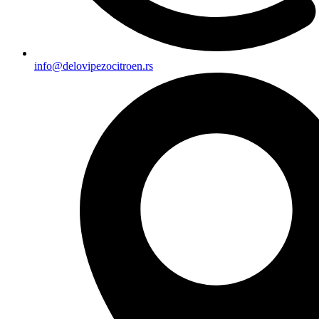
info@delovipezocitroen.rs