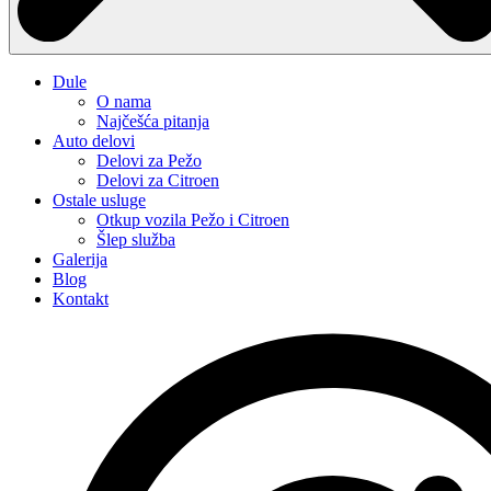
Dule
O nama
Najčešća pitanja
Auto delovi
Delovi za Pežo
Delovi za Citroen
Ostale usluge
Otkup vozila Pežo i Citroen
Šlep služba
Galerija
Blog
Kontakt