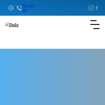
062/307-
407
Delovi Pežo i Citroen - DULE
Delovi za Pežo i Citroen Beograd
Alternator za Citroen C-Elysée