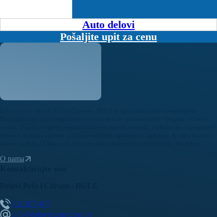
Auto delovi
Pošaljite upit za cenu
Polovni auto delovi Pežo i Citroen - DULE je specijalizovana kompanija u
Beogradu koja nudi originalne polovne delove za sve modele Peugeot i Citroen
vozila. U našoj bogatoj ponudi nalaze se motori, menjači, elektronika, karoserijski
delovi i dodatna oprema, pažljivo testirani i spremni za ugradnju. Kvalitetni auto
delovi za Pežo i Citroen uz brzu isporuku dostupni su na teritoriji cele Srbije.
O nama
Kontaktirajte nas
Delovi Pežo i Citroen - DULE
062/307-407
info@delovipezocitroen.rs