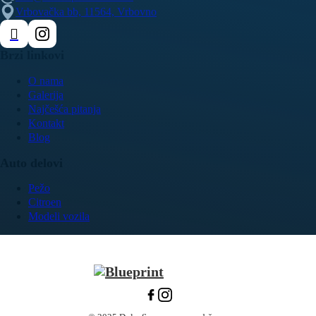
Vrbovačka bb, 11564, Vrbovno
Brzi linkovi
O nama
Galerija
Najčešća pitanja
Kontakt
Blog
Auto delovi
Pežo
Citroen
Modeli vozila