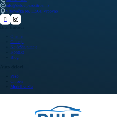
info@delovipezocitroen.rs
Vrbovačka bb, 11564, Vrbovno
Brzi linkovi
O nama
Galerija
Najčešća pitanja
Kontakt
Blog
Auto delovi
Pežo
Citroen
Modeli vozila