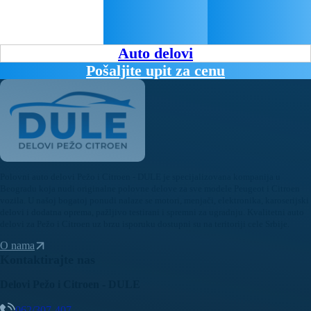
Auto delovi
Pošaljite upit za cenu
Polovni auto delovi Pežo i Citroen - DULE je specijalizovana kompanija u
Beogradu koja nudi originalne polovne delove za sve modele Peugeot i Citroen
vozila. U našoj bogatoj ponudi nalaze se motori, menjači, elektronika, karoserijski
delovi i dodatna oprema, pažljivo testirani i spremni za ugradnju. Kvalitetni auto
delovi za Pežo i Citroen uz brzu isporuku dostupni su na teritoriji cele Srbije.
O nama
Kontaktirajte nas
Delovi Pežo i Citroen - DULE
062/307-407