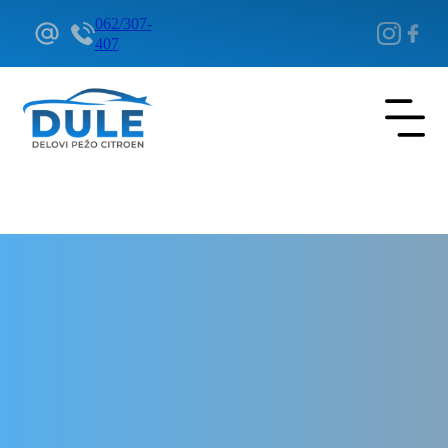
062/307-
407
Delovi Pežo i Citroen - DULE
Delovi za Pežo i Citroen Beograd
Airbag volana za Citroen C-
Zero