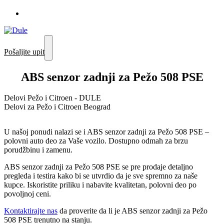
Pošaljite upit
ABS senzor zadnji za Pežo 508 PSE
Delovi Pežo i Citroen - DULE
Delovi za Pežo i Citroen Beograd
U našoj ponudi nalazi se i ABS senzor zadnji za Pežo 508 PSE –
polovni auto deo za Vaše vozilo. Dostupno odmah za brzu
porudžbinu i zamenu.
ABS senzor zadnji za Pežo 508 PSE se pre prodaje detaljno
pregleda i testira kako bi se utvrdio da je sve spremno za naše
kupce. Iskoristite priliku i nabavite kvalitetan, polovni deo po
povoljnoj ceni.
Kontaktirajte nas
da proverite da li je ABS senzor zadnji za Pežo
508 PSE trenutno na stanju.