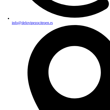
info@delovipezocitroen.rs