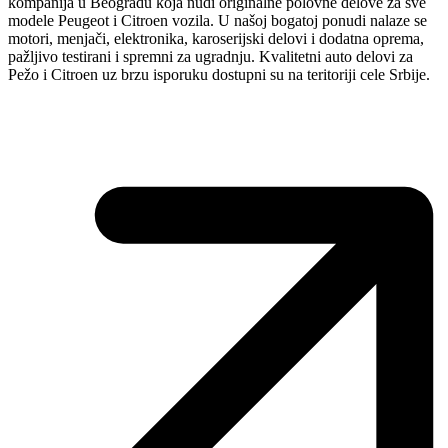
kompanija u Beogradu koja nudi originalne polovne delove za sve
modele Peugeot i Citroen vozila. U našoj bogatoj ponudi nalaze se
motori, menjači, elektronika, karoserijski delovi i dodatna oprema,
pažljivo testirani i spremni za ugradnju. Kvalitetni auto delovi za
Pežo i Citroen uz brzu isporuku dostupni su na teritoriji cele Srbije.