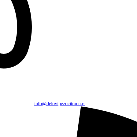
info@delovipezocitroen.rs