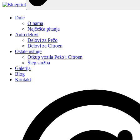
Dule
O nama
Najčešća pitanja
Auto delovi
Delovi za Pežo
Delovi za Citroen
Ostale usluge
Otkup vozila Pežo i Citroen
Šlep služba
Galerija
Blog
Kontakt