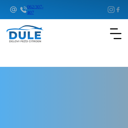
062/307-
407
Delovi Pežo i Citroen - DULE
Delovi za Pežo i Citroen Beograd
ABS centrala za Pežo 308
Hybrid