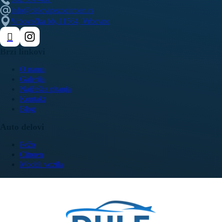
info@delovipezocitroen.rs
Vrbovačka bb, 11564, Vrbovno
Brzi linkovi
O nama
Galerija
Najčešća pitanja
Kontakt
Blog
Auto delovi
Pežo
Citroen
Modeli vozila