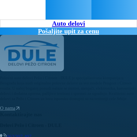
Auto delovi
Pošaljite upit za cenu
Polovni auto delovi Pežo i Citroen - DULE je specijalizovana kompanija u
Beogradu koja nudi originalne polovne delove za sve modele Peugeot i Citroen
vozila. U našoj bogatoj ponudi nalaze se motori, menjači, elektronika, karoserijski
delovi i dodatna oprema, pažljivo testirani i spremni za ugradnju. Kvalitetni auto
delovi za Pežo i Citroen uz brzu isporuku dostupni su na teritoriji cele Srbije.
O nama
Kontaktirajte nas
Delovi Pežo i Citroen - DULE
062/307-407