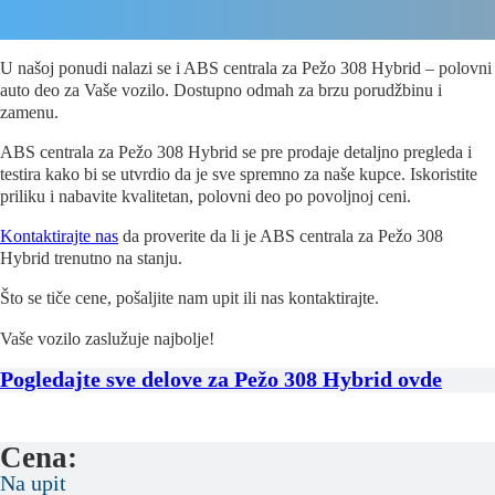
U našoj ponudi nalazi se i ABS centrala za Pežo 308 Hybrid – polovni
auto deo za Vaše vozilo. Dostupno odmah za brzu porudžbinu i
zamenu.
ABS centrala za Pežo 308 Hybrid se pre prodaje detaljno pregleda i
testira kako bi se utvrdio da je sve spremno za naše kupce. Iskoristite
priliku i nabavite kvalitetan, polovni deo po povoljnoj ceni.
Kontaktirajte nas
da proverite da li je ABS centrala za Pežo 308
Hybrid trenutno na stanju.
Što se tiče cene, pošaljite nam upit ili nas kontaktirajte.
Vaše vozilo zaslužuje najbolje!
Pogledajte sve delove za Pežo 308 Hybrid ovde
Cena:
Na upit